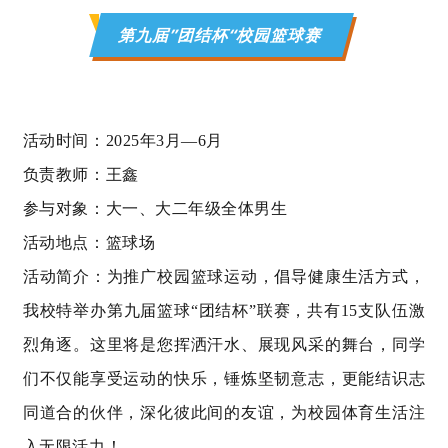
第九届”团结杯“校园篮球赛
活动时间：
2025
年
3
月—
6
月
负责教师：王鑫
参与对象：大一、大二年级全体男生
活动地点：篮球场
活动简介：为推广校园篮球运动，倡导健康生活方式，
我校特举办第九届篮球“团结杯”联赛，共有
15
支队伍激
烈角逐。这里将是您挥洒汗水、展现风采的舞台，同学
们不仅能享受运动的快乐，锤炼坚韧意志，更能结识志
同道合的伙伴，深化彼此间的友谊，为校园体育生活注
入无限活力！