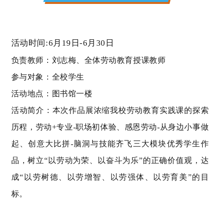
活动时间
:6
月
19
日
-6
月
30
日
负责教师：刘志梅、全体劳动教育授课教师
参与对象：全校学生
活动地点：图书馆一楼
活动简介：本次作品展浓缩我校劳动教育实践课的探索
历程，劳动
+
专业
-
职场初体验、感恩劳动
-
从身边小事做
起、创意大比拼
-
脑洞与技能齐飞三大模块优秀学生作
品，树立
“
以劳动为荣、以奋斗为乐
”
的正确价值观，达
成
“
以劳树德、以劳增智、以劳强体、以劳育美
”
的目
标。