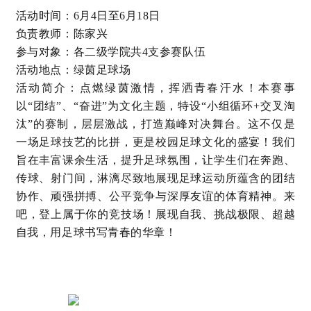
活动时间：6月4日至6月18日
负责教师：陈家兴
参与对象：各二级学院共4支参赛队伍
活动地点：绿茵足球场
活动简介：点燃绿茵激情，挥洒青春汗水！本赛事
以“团结”、“奋进”为文化主题，特设“小组循环
+
交叉淘
汰”的赛制，层层激战，打造巅峰对决舞台。这不仅是
一场足球技艺的比拼，更是校园足球文化的盛宴！我们
旨在丰富课余生活，提升足球氛围，让学生们在奔跑、
传球、射门间，淋漓尽致地展现足球运动所蕴含的团结
协作、顽强拼搏、公平竞争与深厚友谊的体育精神。来
吧，登上属于你的竞技场！展现自我、挑战极限、超越
自我，用足球书写青春的华章！