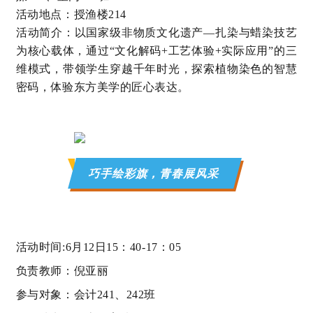
活动地点：授渔楼214
活动简介：以国家级非物质文化遗产—扎染与蜡染技艺
为核心载体，通过
“
文化解码+工艺体验+实际应用
”
的三
维模式，带领学生穿越千年时光，探索植物染色的智慧
密码，体验东方美学的匠心表达。
巧手绘彩旗，青春展风采
活动时间
:6
月
12
日
15
：
40-17
：
05
负责教师：倪亚丽
参与对象：会计
241
、
242
班