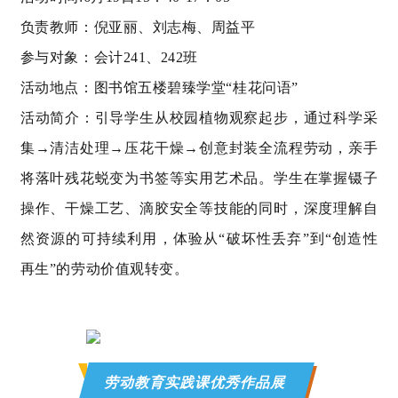
负责教师：倪亚丽、刘志梅、周益平
参与对象：会计
241
、
242
班
活动地点：图书馆五楼
碧臻学堂
“
桂花问语
”
活动简介：引导学生从校园植物观察起步，通过科学采
集→清洁处理→压花干燥→创意封装全流程劳动，亲手
将落叶残花蜕变为书签等实用艺术品。学生在掌握镊子
操作、干燥工艺、滴胶安全等技能的同时，深度理解自
然资源的可持续利用，体验从“破坏性丢弃”到“创造性
再生”的劳动价值观转变。
劳动教育实践课优秀作品展